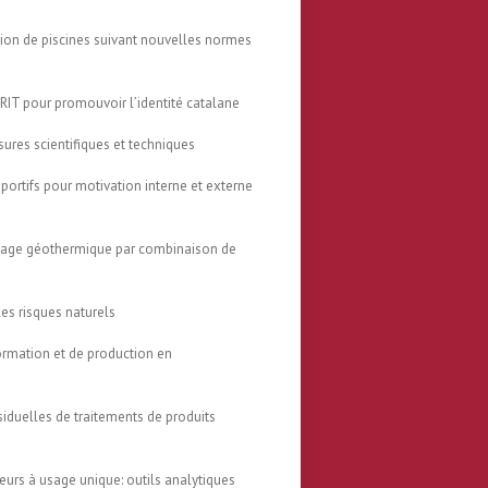
tion de piscines suivant nouvelles normes
URIT pour promouvoir l’identité catalane
ures scientifiques et techniques
portifs pour motivation interne et externe
age géothermique par combinaison de
es risques naturels
ormation et de production en
iduelles de traitements de produits
eurs à usage unique: outils analytiques