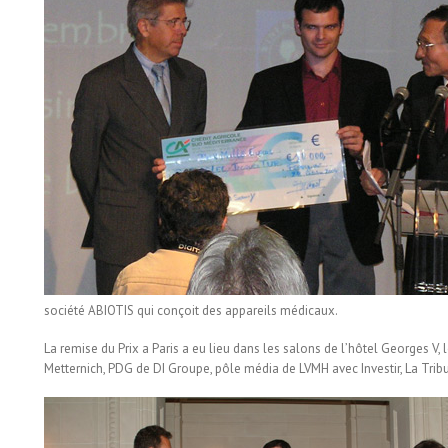
société ABIOTIS qui conçoit des appareils médicaux.
La remise du Prix a Paris a eu lieu dans les salons de l’hôtel Georges V, l
Metternich, PDG de DI Groupe, pôle média de LVMH avec Investir, La Trib