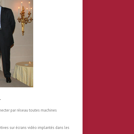
4
necter par réseau toutes machines
rtives sur écrans vidéo implantés dans les