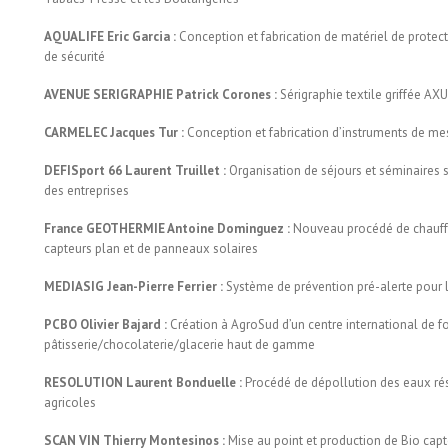
AQUALIFE Eric Garcia :
Conception et fabrication de matériel de protec
de sécurité
AVENUE SERIGRAPHIE Patrick Corones :
Sérigraphie textile griffée AX
CARMELEC Jacques Tur :
Conception et fabrication d’instruments de mes
DEFISport 66 Laurent Truillet :
Organisation de séjours et séminaires s
des entreprises
France GEOTHERMIE Antoine Dominguez :
Nouveau procédé de chauff
capteurs plan et de panneaux solaires
MEDIASIG Jean-Pierre Ferrier :
Système de prévention pré-alerte pour l
PCBO Olivier Bajard :
Création à AgroSud d’un centre international de f
pâtisserie/chocolaterie/glacerie haut de gamme
RESOLUTION Laurent Bonduelle :
Procédé de dépollution des eaux rés
agricoles
SCAN VIN Thierry Montesinos :
Mise au point et production de Bio capt